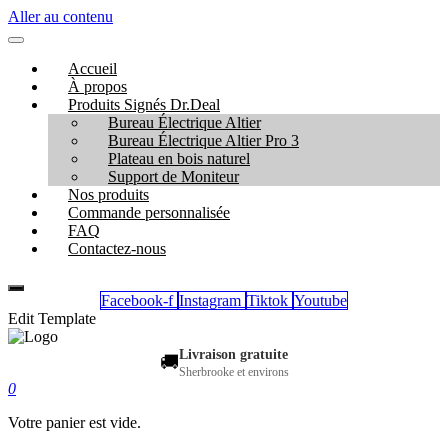
Aller au contenu
Accueil
À propos
Produits Signés Dr.Deal
Bureau Électrique Altier
Bureau Électrique Altier Pro 3
Plateau en bois naturel
Support de Moniteur
Nos produits
Commande personnalisée
FAQ
Contactez-nous
Facebook-f
Instagram
Tiktok
Youtube
Edit Template
Livraison gratuite
🚚
Sherbrooke et environs
0
Votre panier est vide.