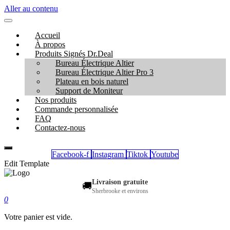
Aller au contenu
Accueil
À propos
Produits Signés Dr.Deal
Bureau Électrique Altier
Bureau Électrique Altier Pro 3
Plateau en bois naturel
Support de Moniteur
Nos produits
Commande personnalisée
FAQ
Contactez-nous
Facebook-f
Instagram
Tiktok
Youtube
Edit Template
Livraison gratuite
🚚
Sherbrooke et environs
0
Votre panier est vide.